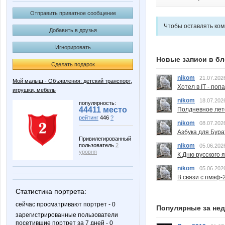
Отправить приватное сообщение
Чтобы оставлять ко
Добавить в друзья
Игнорировать
Новые записи в бл
Сделать подарок
nikom
21.07.202
Мой малыш - Объявления: детский транспорт,
Хотел в IT - поп
игрушки, мебель
nikom
18.07.202
популярность:
44411 место
Полдневное лет
рейтинг
446
?
nikom
08.07.202
Азбука для Бура
Привилегированный
nikom
пользователь
2
05.06.202
уровня
К Дню русского 
nikom
05.06.202
В связи с пмэф-
Статистика портрета:
сейчас просматривают портрет - 0
Популярные за не
зарегистрированные пользователи
посетившие портрет за 7 дней - 0