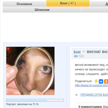
Блог
( 47 )
Основное
Д
Шпионаж
весна! во
>
Блог
531
весна! возможно! лед, сн
ничего не происходит. 
солнце..слышите.. дайте
Поделиться:
http://www.nn.ru/user.p
ПРОДАЮ СРУБ БАНИ.
Портрет заполнен на 71 %
0 комментариев
. Ва