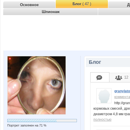
Блог
( 47 )
Основное
Д
Шпионаж
Блог
12
granylato
коммент
http://gr
кормовых смесей, дре
диаметром 4,8 мм гр
полностью
Портрет заполнен на 71 %