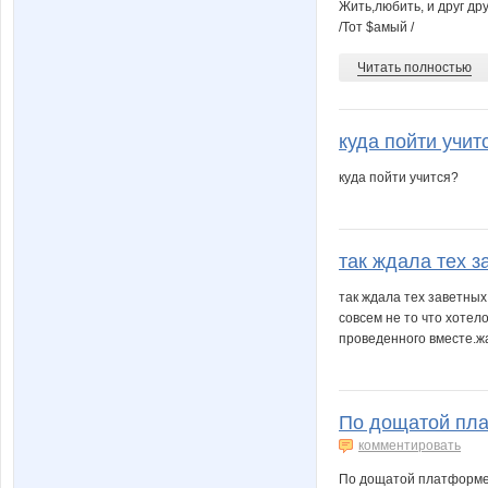
Жить,любить, и друг дру
/Тот $амый /
Читать полностью
куда пойти учит
куда пойти учится?
так ждала тех за
так ждала тех заветных
совсем не то что хотел
проведенного вместе.ж
По дощатой пла
комментировать
По дощатой платформ