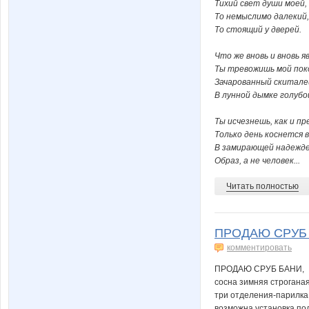
Тихий свет души моей,
То немыслимо далекий,
То стоящий у дверей.
Что же вновь и вновь яв
Ты тревожишь мой пок
Зачарованный скитале
В лунной дымке голубо
Ты исчезнешь, как и пр
Только день коснется 
В замирающей надежд
Образ, а не человек...
Читать полностью
ПРОДАЮ СРУБ БА
комментировать
ПРОДАЮ СРУБ БАНИ,
сосна зимняя строгана
три отделения-парилка
возможна установка по