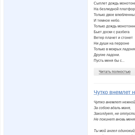
Сыплет дождь монотон
На безлюдной платфо
Только двое влюбленны
И темное небо.
Только дождь монотонн
Бьет доски с разбега
Ветер плачет и стонет
Ни души на перроне
Только в мокрых ладоня
Другие ладони.
Пусть меня бы с...
Читать полностью
Чутко внемлет н
Чутко внемлет нежной
За собою вдаль маня,
Заколдует, не отпуст
Не покинет вновь меня
Ты мой ангел одинокий