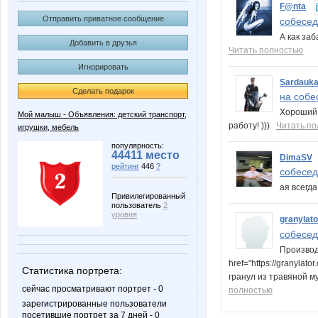
F@nta
Отправить приватное сообщение
собеседо
А как за
Добавить в друзья
Читать полностью
Игнорировать
Sardauk
Сделать подарок
на собес
Хороший о
Мой малыш - Объявления: детский транспорт,
работу! )))
Читать п
игрушки, мебель
популярность:
44411 место
DimaSV
рейтинг
446
?
собеседо
ая всегд
Привилегированный
пользователь
2
уровня
granylato
собеседо
Производ
href="https://granyl
Статистика портрета:
гранул из травяной м
сейчас просматривают портрет - 0
полностью
зарегистрированные пользователи
посетившие портрет за 7 дней - 0