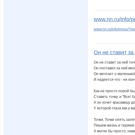
www.nn.ru/info/
www.nn.ru/info/press/?
Он не ставит за 
Он не ставит за ней точ
Он поставил за ней мно
Он мечтает о маленькой
И надеется что - не кон
Как не просто порой бы
Ставить точку, и "Все! У
А он хочет красавицу доч
У которой глаза как у м
Точки, Точки опять запя
Пишем жизнь и теряем 
А могли бы просто, наве