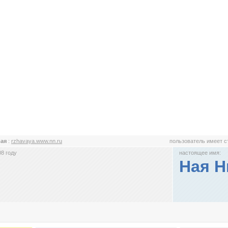
вая
:
rzhavaya.www.nn.ru
пользователь имеет 
8 году
настоящее имя:
Ная Н