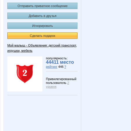
Отправить приватное сообщение
Добавить в друзья
Игнорировать
Сделать подарок
Мой малыш - Объявления: детский транспорт,
игрушки, мебель
популярность:
44411 место
рейтинг
446
?
Привилегированный
пользователь
2
уровня