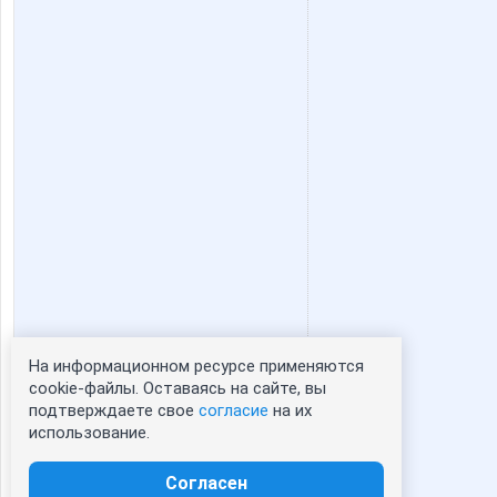
На информационном ресурсе применяются
Статистика портрета:
cookie-файлы. Оставаясь на сайте, вы
подтверждаете свое
согласие
на их
сейчас просматривают портрет - 0
использование.
зарегистрированные пользователи
посетившие портрет за 7 дней - 0
Согласен