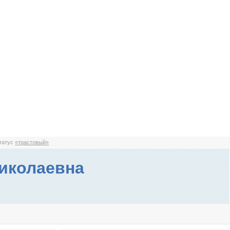
статус
«трастовый»
иколаевна