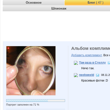
Основное
Блог
( 47 )
Шпионаж
Альбом комплим
Добавить комплимент
. Все
Три раза в Стеллу
Ничо так.
neekweeld
08.11.2
Красивые фотки :D
Портрет заполнен на 71 %