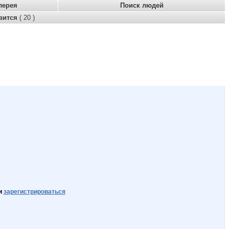
лерея
Поиск людей
вится
( 20 )
и
зарегистрироваться